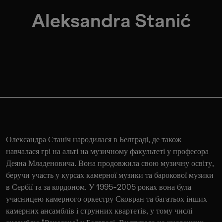
Aleksandra Stanić
Олександра Станіч народилася в Белграді, де також
навчалася грі на альті на музичному факультеті у професора
Деяна Младеновича. Вона продовжила свою музичну освіту,
беручи участь у курсах камерної музики та барокової музики
в Сербії та за кордоном. У 1995-2005 роках вона була
учасницею камерного оркестру Сковран та багатьох інших
камерних ансамблів і струнних квартетів, у тому числі