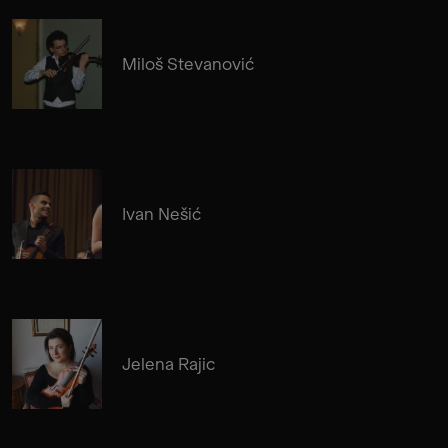
Miloš Stevanović
Ivan Nešić
Jelena Rajic