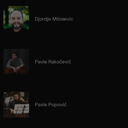
Djordje Milosevic
Pavle Rakočević
Pavle Popović