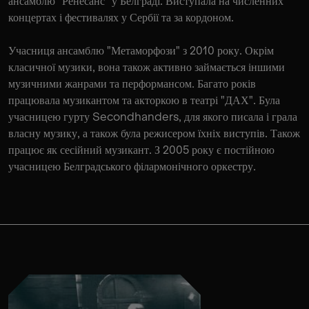
ансамблю "Ренесанс" у Белграді. Виступала на численних
концертах і фестивалях у Сербії та за кордоном.
Учасниця ансамблю "Метаморфози" з 2010 року. Окрім
класичної музики, вона також активно займається іншими
музичними жанрами та перформансом. Багато років
працювала музикантом та акторкою в театрі "ДАХ". Була
учасницею гурту Secondhanders, для якого писала і грала
власну музику, а також була режисером їхніх виступів. Також
працює як сесійний музикант. З 2005 року є постійною
учасницею Белградського філармонічного оркестру.