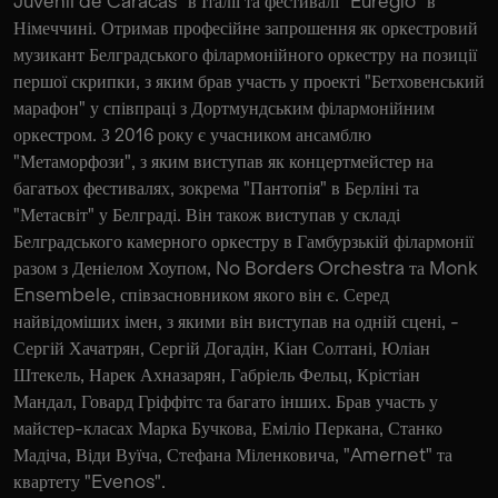
Juvenil de Caracas" в Італії та фестивалі "Euregio" в
Німеччині. Отримав професійне запрошення як оркестровий
музикант Белградського філармонійного оркестру на позиції
першої скрипки, з яким брав участь у проекті "Бетховенський
марафон" у співпраці з Дортмундським філармонійним
оркестром. З 2016 року є учасником ансамблю
"Метаморфози", з яким виступав як концертмейстер на
багатьох фестивалях, зокрема "Пантопія" в Берліні та
"Метасвіт" у Белграді. Він також виступав у складі
Белградського камерного оркестру в Гамбурзькій філармонії
разом з Деніелом Хоупом, No Borders Orchestra та Monk
Ensembele, співзасновником якого він є. Серед
найвідоміших імен, з якими він виступав на одній сцені, -
Сергій Хачатрян, Сергій Догадін, Кіан Солтані, Юліан
Штекель, Нарек Ахназарян, Габріель Фельц, Крістіан
Мандал, Говард Гріффітс та багато інших. Брав участь у
майстер-класах Марка Бучкова, Еміліо Перкана, Станко
Мадіча, Віди Вуїча, Стефана Міленковича, "Amernet" та
квартету "Evenos".