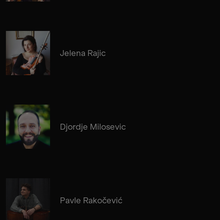
Jelena Rajic
Djordje Milosevic
Pavle Rakočević