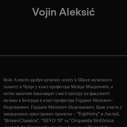
Vojin Aleksić
Воїн Алексіч здобув музичну освіту в Школі музичного
таланту в Чупрі у класі професора Міліци Младеновіч, а
потім закінчив бакалаврат і магістратуру на факультеті
музики в Белграді в класі професора Гордани Матієвич-
Неделькович. Гордани Матієвич-Неделькович. Брав участь у
закордонних оркестрових проектах - "Euphony" в Австрії,
"BrixenClassics", "SEYO 15" та "Orquesta Sinfónica