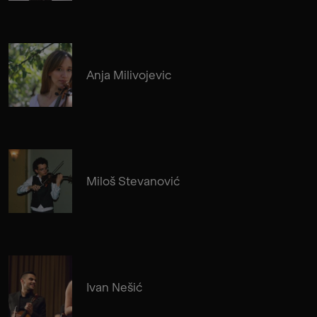
Anja Milivojevic
Miloš Stevanović
Ivan Nešić