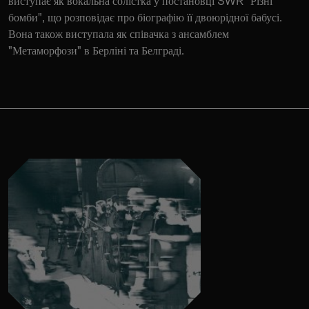
виступає як вокальна солістка у постановці SWR "Різні
бомби", що розповідає про біографію її двоюрідної бабусі.
Вона також виступала як співачка з ансамблем
"Метаморфози" в Берліні та Белграді.