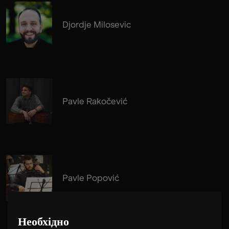
Djordje Milosevic
Pavle Rakočević
Pavle Popović
Необхідно