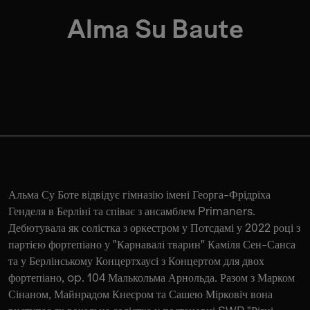
Alma Su Baute
Альма Су Боте відвідує гімназію імені Георга-Фрідріха
Генделя в Берліні та співає з ансамблем Primaners.
Дебютувала як солістка з оркестром у Потсдамі у 2022 році з
партією фортепіано у "Карнавалі тварин" Каміля Сен-Санса
та у Берлінському Концертхаусі з Концертом для двох
фортепіано, op. 104 Малькольма Арнольда. Разом з Марком
Сінаном, Майнрадом Кнеєром та Сашею Мірковіч вона