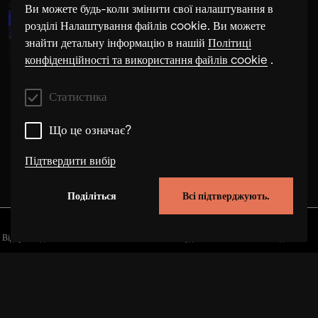
Ви можете будь-коли змінити свої налаштування в
розділі Налаштування файлів cookie. Ви можете
Nikola Buljančević
знайти детальну інформацію в нашій
Політиці
конфіденційності та використання файлів cookie
.
Статистика
Що це означає?
Підтвердити вибір
Поділіться
Всі підтверджують.
Статистика
Ці файли cookie дозволяють нам покращити
Відкрийте для себе
Альбоми
Художники
Відео
функціональність сайту, відстежуючи поведінку
користувачів на цьому сайті. У деяких випадках файли
cookie збільшують швидкість, з якою ми можемо
обробити ваш запит. Крім того, вибрані вами
налаштування можуть зберігатися на нашому сайті.