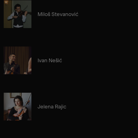
Miloš Stevanović
Ivan Nešić
Jelena Rajic