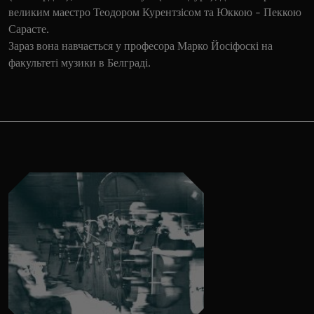
великим маестро Теодором Курентзісом та Юккою - Пеккою
Сарасте.
Зараз вона навчається у професора Марко Йосіфоскі на
факультеті музики в Белграді.