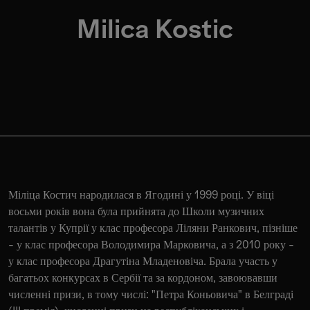
Milica Kostic
Міліца Костич народилася в Ягодині у 1999 році. У віці
восьми років вона була прийнята до Школи музичних
талантів у Купрії у клас професора Ліляни Ранкович, пізніше
- у клас професора Володимира Марковича, а з 2010 року -
у клас професора Драгутіна Младеновіча. Брала участь у
багатьох конкурсах в Сербії та за кордоном, завоювавши
численні призи, в тому числі: "Петра Коньовича" в Белграді