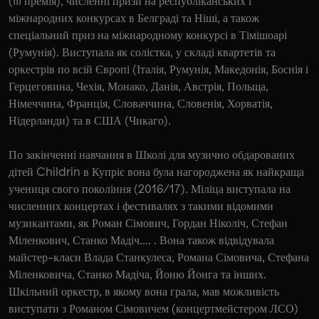
(III премія), численні призи на республіканських і
міжнародних конкурсах в Белграді та Ніші, а також
спеціальний приз на міжнародному конкурсі в Тімішоарі
(Румунія). Виступала як солістка, у складі квартетів та
оркестрів по всій Європі (Італія, Румунія, Македонія, Боснія і
Герцеговина, Чехія, Монако, Данія, Австрія, Польща,
Німеччина, Франція, Словаччина, Словенія, Хорватія,
Нідерланди) та в США (Чикаго).
По закінченні навчання в Школі для музично обдарованих
дітей Childrin в Купріє вона була нагороджена як найкраща
учениця свого покоління (2016/17). Міліца виступала на
численних концертах і фестивалях з такими відомими
музикантами, як Роман Сімович, Гордан Ніколіч, Стефан
Міленкович, Станко Мадіч.... . Вона також відвідувала
майстер-класи Влада Станкулеса, Романа Сімовича, Стефана
Міленковича, Станко Мадіча, Йоню Йонга та інших.
Шкільний оркестр, в якому вона грала, мав можливість
виступати з Романом Сімовичем (концертмейстером ЛСО)