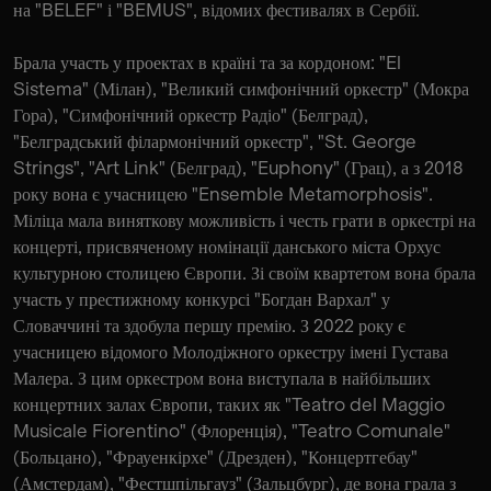
на "BELEF" і "BEMUS", відомих фестивалях в Сербії.
Брала участь у проектах в країні та за кордоном: "El
Sistema" (Мілан), "Великий симфонічний оркестр" (Мокра
Гора), "Симфонічний оркестр Радіо" (Белград),
"Белградський філармонічний оркестр", "St. George
Strings", "Art Link" (Белград), "Euphony" (Грац), а з 2018
року вона є учасницею "Ensemble Metamorphosis".
Міліца мала виняткову можливість і честь грати в оркестрі на
концерті, присвяченому номінації данського міста Орхус
культурною столицею Європи. Зі своїм квартетом вона брала
участь у престижному конкурсі "Богдан Вархал" у
Словаччині та здобула першу премію. З 2022 року є
учасницею відомого Молодіжного оркестру імені Густава
Малера. З цим оркестром вона виступала в найбільших
концертних залах Європи, таких як "Teatro del Maggio
Musicale Fiorentino" (Флоренція), "Teatro Comunale"
(Больцано), "Фрауенкірхе" (Дрезден), "Концертгебау"
(Амстердам), "Фестшпільгауз" (Зальцбург), де вона грала з