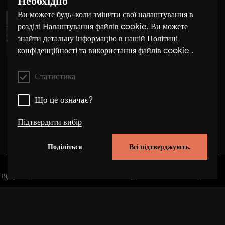
Необхідно
Ви можете будь-коли змінити свої налаштування в
розділі Налаштування файлів cookie. Ви можете
Alma Su Baute
знайти детальну інформацію в нашій
Політиці
конфіденційності та використання файлів cookie
.
Статистика
Що це означає?
Підтвердити вибір
Поділіться
Всі підтверджують.
Статистика
Ці файли cookie дозволяють нам покращити
Відкрийте для себе
Альбоми
Художники
Відео
функціональність сайту, відстежуючи поведінку
користувачів на цьому сайті. У деяких випадках файли
cookie збільшують швидкість, з якою ми можемо
обробити ваш запит. Крім того, вибрані вами