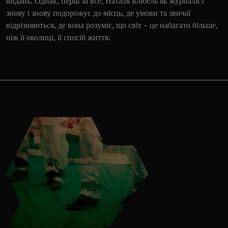
видань. Однак, перш за все, Наталя Блюель як журналіст
знову і знову подорожує до місць, де умови та звичаї
відрізняються, де вона розуміє, що світ - це набагато більше,
ніж її околиці, її спосіб життя.