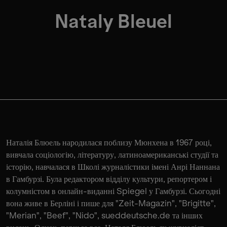
Nataly Bleuel
Наталія Блюель народилася поблизу Мюнхена в 1967 році,
вивчала соціологію, літературу, латиноамериканські студії та
історію, навчалася в Школі журналістики імені Анрі Наннана
в Гамбурзі. Була редактором відділу культури, репортером і
колумністом в онлайн-виданні Spiegel у Гамбурзі. Сьогодні
вона живе в Берліні і пише для "Zeit-Magazin", "Brigitte",
"Merian", "Beef", "Nido", sueddeutsche.de та інших