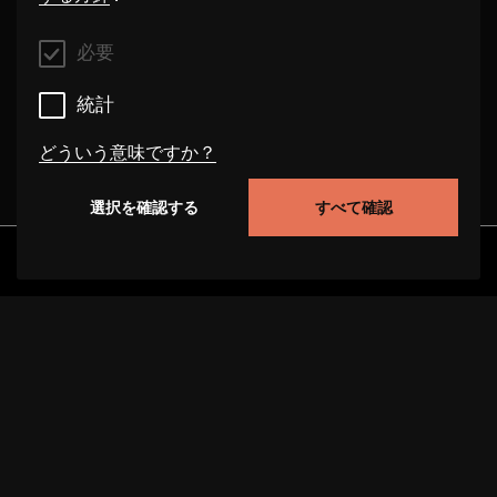
必要
統計
どういう意味ですか？
選択を確認する
すべて確認
必要
これらのクッキーは、このウェブサイト上でのユー
発見
アルバム
アーティスト
ビデオ
ザーの行動を追跡することにより、サイトの機能性
を向上させることができます。場合によっては、ク
ッキーはお客様のリクエストを処理する速度を向上
させます。また、お客様が選択した設定が当サイト
に保存される場合があります。これらのクッキーを
無効にすると、選択された推奨事項が正しく表示さ
れず、ページの読み込みが遅くなることがありま
プロジェクトについて
サポート
データ保護
す。場合によっては、クッキーはお客様のリクエス