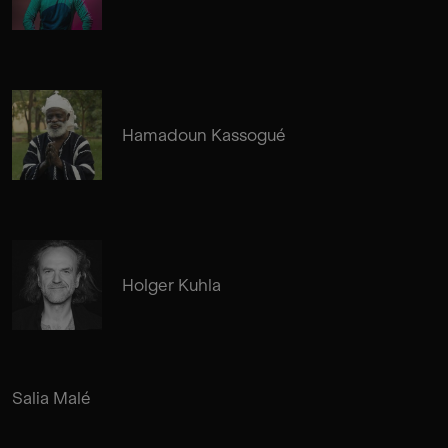
Hamadoun Kassogué
Holger Kuhla
Salia Malé