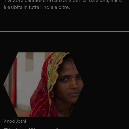
invitata a cantare una canzone per lui. Da allora, Bai si
è esibita in tutta l'India e oltre.
Vinod Joshi