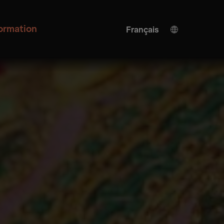
formation
Français
Allemand
Anglais
Traduction de l'IA
Turkish
Espagnol
Chinois
Japonais
Ukrainien
Italienne