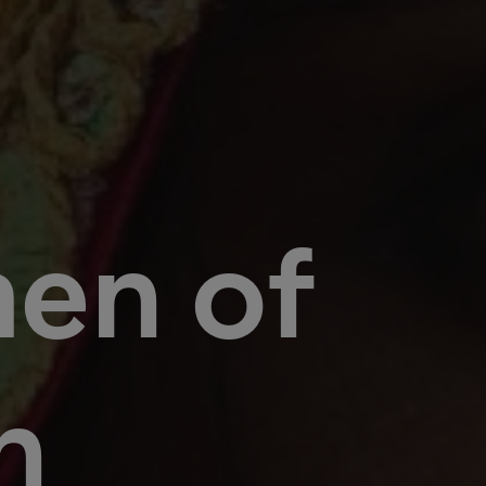
en of
n