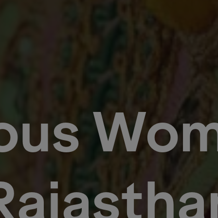
ious Wom
Rajastha