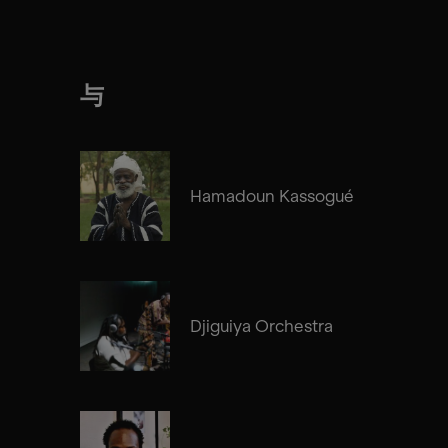
与
Hamadoun Kassogué
Djiguiya Orchestra