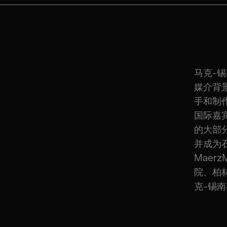
马克-
媒介背
手和制作
国际嘉
的大部
并成为
Maer
院、柏
克-锡