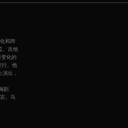
文化和跨
监、吉他
不断变化的
发行。他
上演出，
梅剧
上宾。马