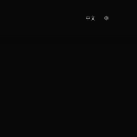
中文
德国
英语
人工智能翻译
土耳其语
西班牙语
日语
乌克兰
意大利语
法语