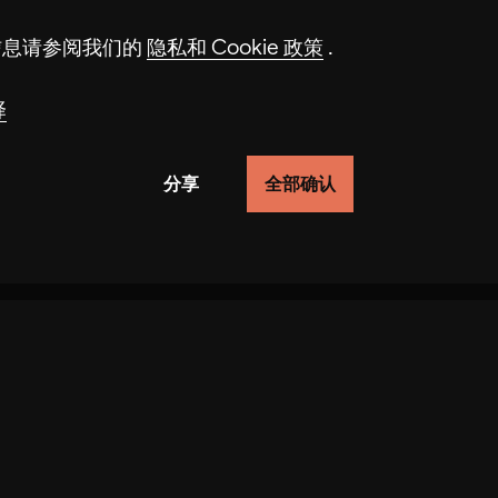
细信息请参阅我们的
隐私和 Cookie 政策
.
择
分享
全部确认
网站上的行为来改进网站的功能。在某些情况下，cookie
kie 可能会导致推荐选择不当和页面加载缓慢。在某些情况
的行为信息，帮助我们了解访问者如何与我们的网站互动。
关于项目
支持
数据保护
版本说明