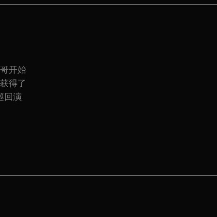
哥哥开始
并获得了
巡回演