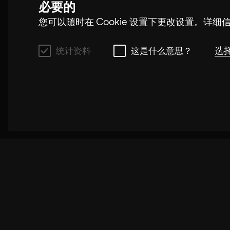
必要的
您可以随时在 Cookie 设置下更改设置。详
选
统计资料
这是什么意思？
统计资料
这些 cookie 使我们能够通过跟踪用户在本
设置可能会存储在我们的网站上。禁用这些 coo
度。
这是什么意思？
这些 cookie 通过匿名收集和分析访问者