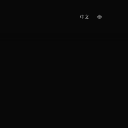
中文
德国
英语
人工智能翻译
土耳其语
西班牙语
日语
乌克兰
意大利语
法语