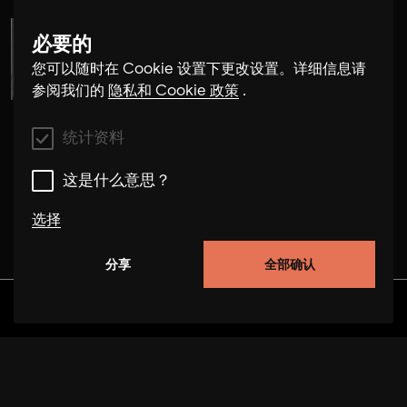
必要的
Cosima Gerhardt
您可以随时在 Cookie 设置下更改设置。详细信息请
参阅我们的
隐私和 Cookie 政策
.
统计资料
这是什么意思？
选择
分享
全部确认
统计资料
这些 cookie 使我们能够通过跟踪用户在本网站上的
发现
专辑
艺术家
视频
行为来改进网站的功能。在某些情况下，cookies 可
提高我们处理您请求的速度。此外，您选择的设置可
能会存储在我们的网站上。禁用这些 cookie 可能会
导致推荐选择不当和页面加载缓慢。在某些情况下，