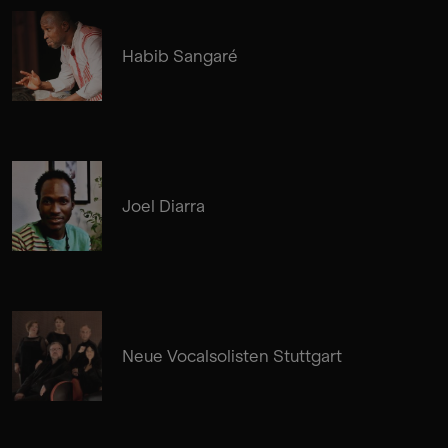
Habib Sangaré
Joel Diarra
Neue Vocalsolisten Stuttgart