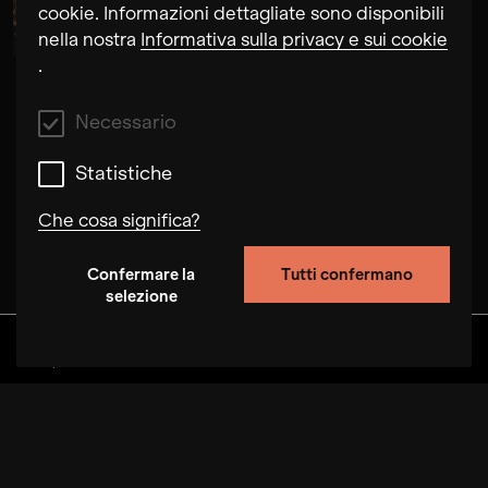
Alma Su Baute
cookie. Informazioni dettagliate sono disponibili
nella nostra
Informativa sulla privacy e sui cookie
.
Necessario
Statistiche
Che cosa significa?
Confermare la
Tutti confermano
Necessario
selezione
Questi cookie ci permettono di migliorare la
funzionalità del sito monitorando il
Scoprire
Album
Artisti
Video
comportamento degli utenti su questo sito. In
alcuni casi, i cookie aumentano la velocità di
elaborazione delle richieste. Inoltre, le
impostazioni selezionate dall'utente possono
essere memorizzate sul nostro sito. La