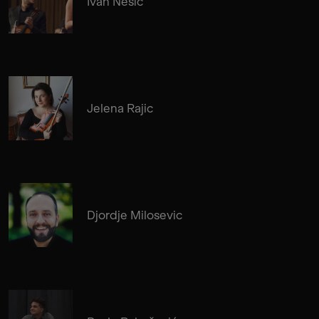
Ivan Nešić
Jelena Rajic
Djordje Milosevic