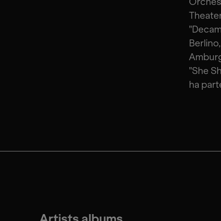
Orchest
Theater
"Decame
Berlino
Amburgo
"She Sh
ha part
Artists albums