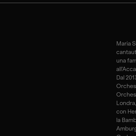
Maria S
cantaut
una fam
all'Acc
Dal 20
Orchest
Orchest
Londra,
con Her
la Bamb
Amburgo