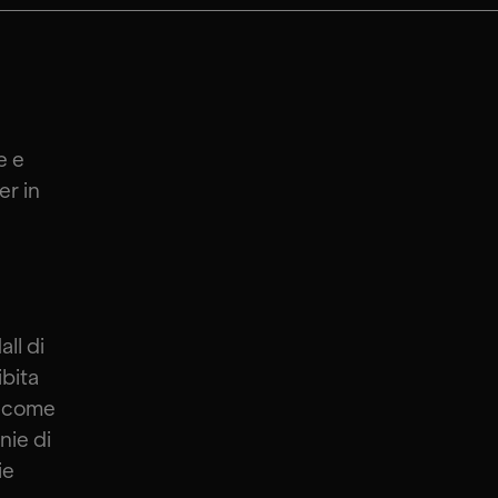
e e
er in
ll di
ibita
e come
nie di
ie