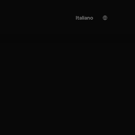
Italiano
Tedesco
Inglese
Traduzione AI
Turco
Spagnolo
Cinese
Giapponese
Ucraino
Francese