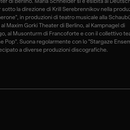
er di Berlino. Maria Schneider si è esibita al Deutsc
 sotto la direzione di Krill Serebrennikov nella prod
rone", in produzioni di teatro musicale alla Schaub
, al Maxim Gorki Theater di Berlino, al Kampnagel di
, al Musonturm di Francoforte e con il collettivo te
e Pop". Suona regolarmente con lo "Stargaze Ensem
ecipato a diverse produzioni discografiche.