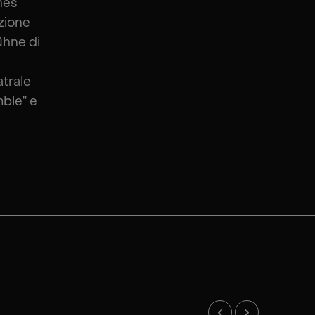
hes
uzione
ühne di
atrale
ble" e