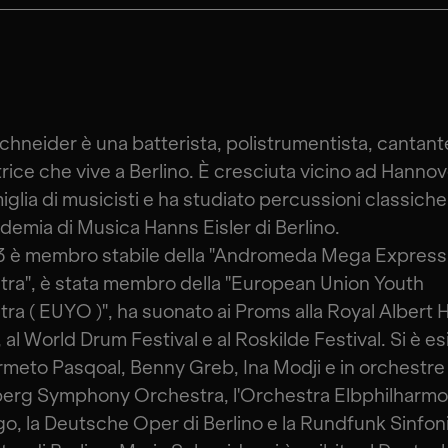
chneider è una batterista, polistrumentista, cantant
rice che vive a Berlino. È cresciuta vicino ad Hannov
iglia di musicisti e ha studiato percussioni classiche
ademia di Musica Hanns Eisler di Berlino.
13 è membro stabile della "Andromeda Mega Express
ra", è stata membro della "European Union Youth
ra ( EUYO )", ha suonato ai Proms alla Royal Albert Ha
 al World Drum Festival e al Roskilde Festival. Si è es
meto Pasqoal, Benny Greb, Ina Modji e in orchestr
erg Symphony Orchestra, l'Orchestra Elbphilharmo
, la Deutsche Oper di Berlino e la Rundfunk Sinfon