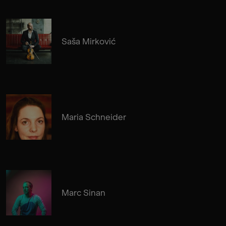
Saša Mirković
Maria Schneider
Marc Sinan