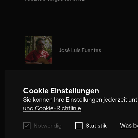
José Luis Fuentes
Cookie Einstellungen
Carla Boregas
Sie können Ihre Einstellungen jederzeit un
und Cookie-Richtlinie
.
Was b
Notwendig
Statistik