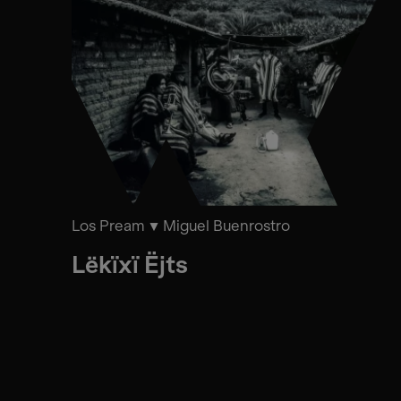
Los Pream
Miguel Buenrostro
Lëkïxï Ëjts