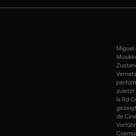
Miguel 
Musikku
Zustan
Vernetz
perform
zuletz
la Rd C
gezeigt
de Cine
Vorführ
Cosmoa