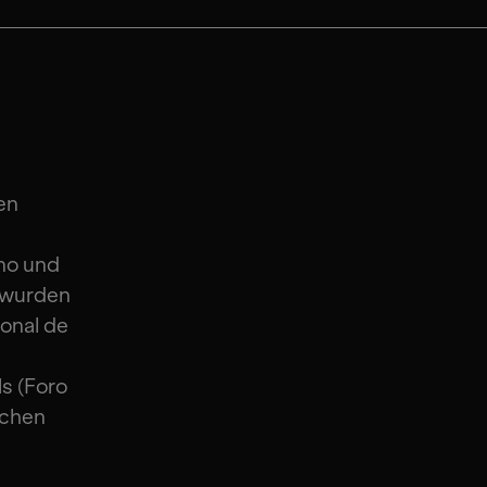
en
ino und
n wurden
onal de
ls (Foro
ichen