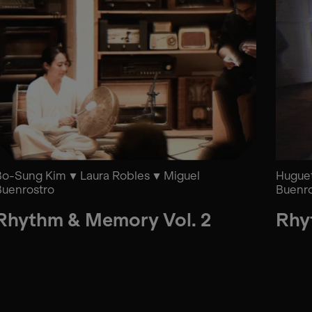
Bo-Sung Kim
Laura Robles
Miguel
Huguet
Buenrostro
Buenro
Rhythm & Memory Vol. 2
Rhy