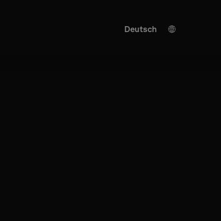
Deutsch
English
KI Übersetzung
Turkish
Spanish
Chinese
Japanese
Ukrainian
Italian
French