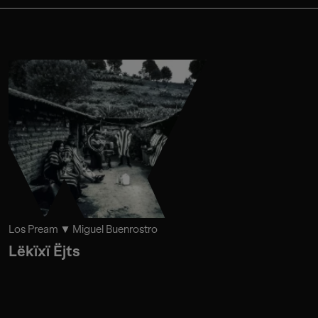
Los Pream
Miguel Buenrostro
Lëkïxï Ëjts