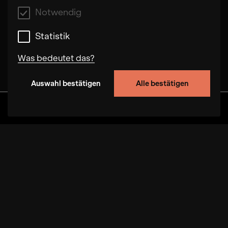
Notwendig
Statistik
Was bedeutet das?
Auswahl bestätigen
Alle bestätigen
Notwendig
Mit diesen Cookies können wir durch Tracken
Discover
Alben
Artists
Videos
von Nutzerverhalten auf dieser Website die
Funktionalität der Seite verbessern. In einigen
Fällen wird durch die Cookies die
Geschwindigkeit erhöht, mit der wir deine
Anfrage bearbeiten können. Außerdem können
deine ausgewählten Einstellungen auf unserer
Seite gespeichert werden. Das Deaktivieren
Über das Projekt
Support
Datenschutz
dieser Cookies kann zu schlecht ausgewählten
Empfehlungen und einem langsamen
Impressum