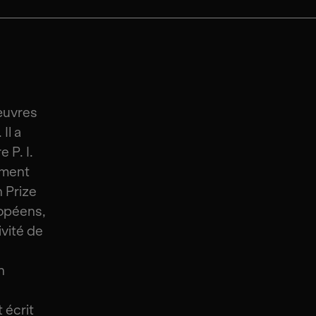
œuvres
Il a
 P. I.
ement
 Prize
ropéens,
ivité de
n
 écrit