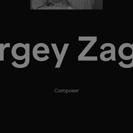
rgey Za
Composer