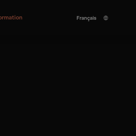
formation
Français
Allemand
Turkish
Anglais
Traduction de l'IA
Espagnol
Italienne
Chinois
Japonais
Ukrainien