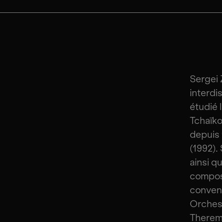
Sergei 
interdis
étudié 
Tchaïko
depuis 
(1992).
ainsi q
composi
conventi
Orchest
Theremi