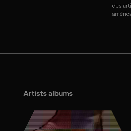
des art
américa
Artists albums