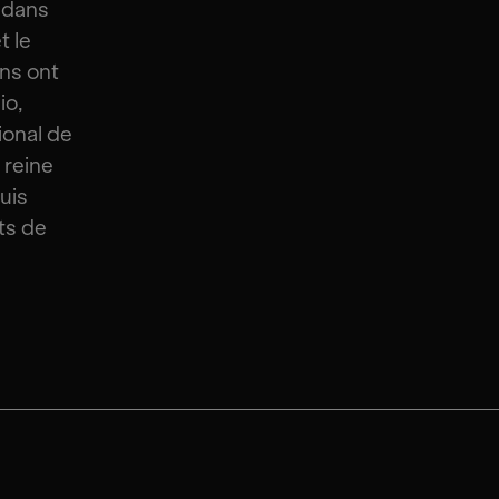
 dans
t le
ns ont
io,
ional de
 reine
uis
ts de