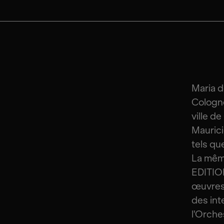
Maria d
Cologne
ville d
Maurici
tels qu
La même
EDITION
œuvres 
des int
l'Orche