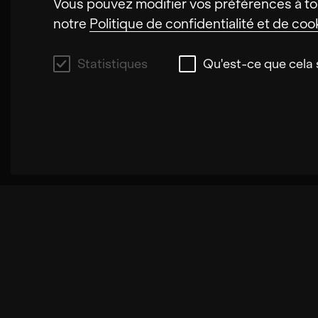
Vous pouvez modifier vos préférences à to
notre
Politique de confidentialité et de coo
Statistiques
Qu'est-ce que cela s
Statistiques
Ces cookies nous permettent d'améliorer la 
cas, les cookies nous permettent d'augment
choisis peuvent être enregistrés sur notre
chargement lent des pages. Dans certains c
Qu'est-ce que cela signifie ?
Ces cookies nous aident à comprendre comme
À propos d
anonyme des informations sur leur compo