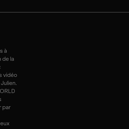
s à
 de la
c
s vidéo
 Julien.
 WORLD
s
r par
reux