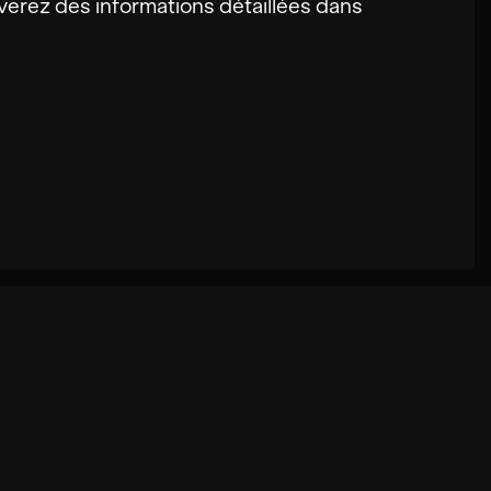
erez des informations détaillées dans
s utilisateurs sur ce site. Dans certains
mande. De plus, les paramètres que tu as
er des recommandations mal choisies et un
ous pouvons traiter ta demande.
b en collectant et en analysant de manière
s légales