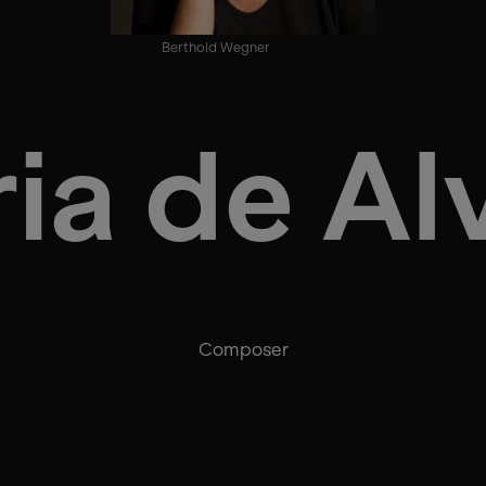
Berthold Wegner
ia de Al
Composer