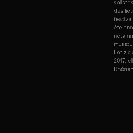
soliste
des lie
festiva
été enr
notamme
musique
Letizia
2017, e
Rhénan