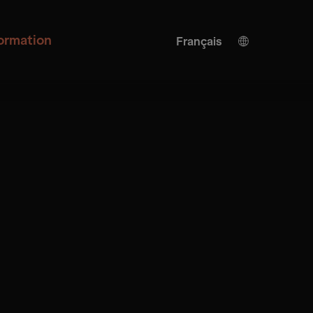
formation
Français
Allemand
Turkish
Anglais
Traduction de l'IA
Espagnol
Italienne
Chinois
Japonais
Ukrainien