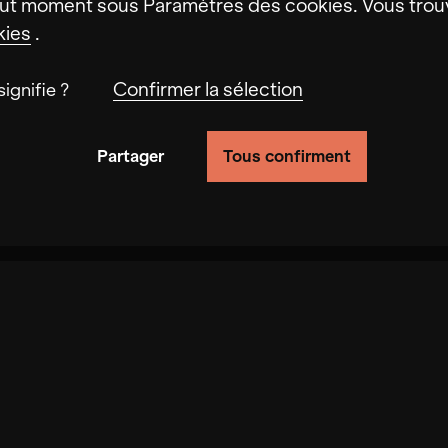
ut moment sous Paramètres des cookies. Vous trouv
kies
.
Confirmer la sélection
ignifie ?
Partager
Tous confirment
fonctionnalité du site en suivant le comportement de
er la vitesse à laquelle nous pouvons traiter ta de
 site. La désactivation de ces cookies peut entraîn
as, les cookies augmentent la vitesse à laquelle n
nt les visiteurs* interagissent avec notre site we
u projet
Support
Protection des données
Mention
rtement.