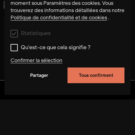
moment sous Paramètres des cookies. Vous
trouverez des informations détaillées dans notre
Politique de confidentialité et de cookies
.
Statistiques
Qu'est-ce que cela signifie ?
Confirmer la sélection
Partager
Tous confirment
Statistiques
Ces cookies nous permettent d'améliorer la
Découvrir
Albums
Artistes
Vidéos
fonctionnalité du site en suivant le
comportement des utilisateurs sur ce site. Dans
certains cas, les cookies nous permettent
d'augmenter la vitesse à laquelle nous pouvons
traiter ta demande. De plus, les paramètres que
tu as choisis peuvent être enregistrés sur notre