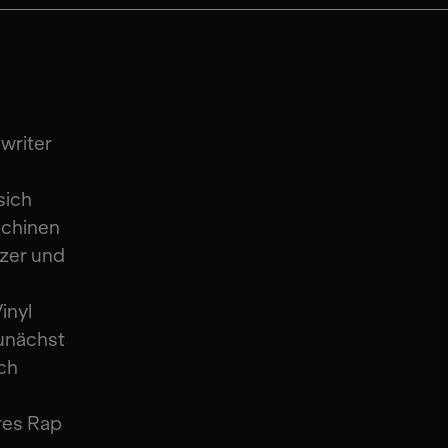
writer
sich
schinen
izer und
inyl
unächst
ich
res Rap