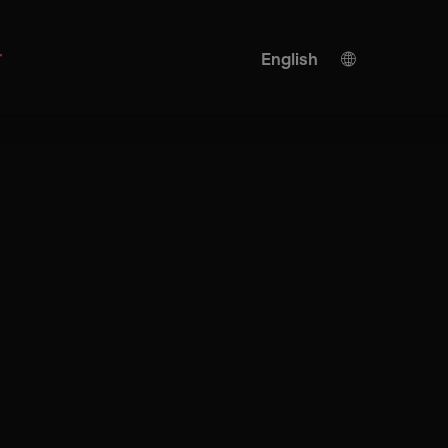
r
English
German
KI translation
Turkish
Spanish
Chinese
Japanese
Ukrainian
Italian
French