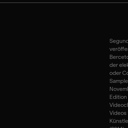
Segundo
veröffe
Bercetc
der ele
oder Co
Sampler
Novembe
Editio
Videocl
Videos 
Künstle