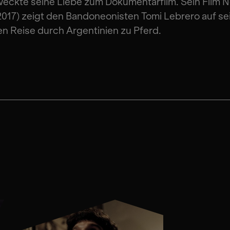
weckte seine Liebe zum Dokumentarfilm. Sein Film N
(2017) zeigt den Bandoneonisten Tomi Lebrero auf se
n Reise durch Argentinien zu Pferd.