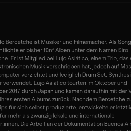
 Bercetche ist Musiker und Filmemacher. Als Song
ntlichte er bisher fünf Alben unter dem Namen Siro
he. Er ist Mitglied bei Lujo Asiático, einem Trio, das 
ktronischen Musik verschrieben hat, jedoch auf Ma
mputer verzichtet und lediglich Drum Set, Synthes
 verwendet. Lujo Asiático tourten im Oktober und
r 2017 durch Japan und kamen daraufhin mit der V
n ihres ersten Albums zurück. Nachdem Bercetche z
ips für sich selbst produzierte, entwickelte er letztl
für mehr als zwanzig lokale und internationale
r:innen. Die Arbeit an der Dokumentation Buenos Ai