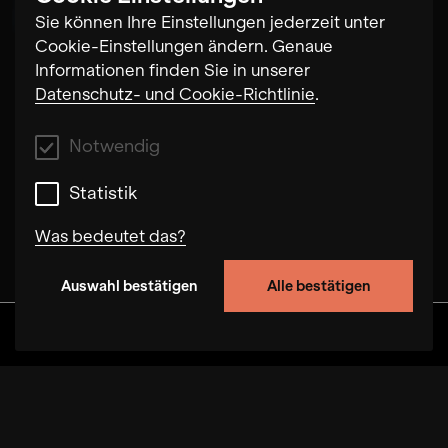
Andreas Arend
Sie können Ihre Einstellungen jederzeit unter
Cookie-Einstellungen ändern. Genaue
Informationen finden Sie in unserer
Datenschutz- und Cookie-Richtlinie
.
Notwendig
Statistik
Was bedeutet das?
Auswahl bestätigen
Alle bestätigen
Notwendig
Mit diesen Cookies können wir durch Tracken
Discover
Alben
Artists
Videos
von Nutzerverhalten auf dieser Website die
Funktionalität der Seite verbessern. In einigen
Fällen wird durch die Cookies die
Geschwindigkeit erhöht, mit der wir deine