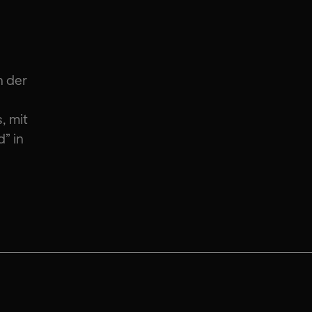
n der
, mit
” in