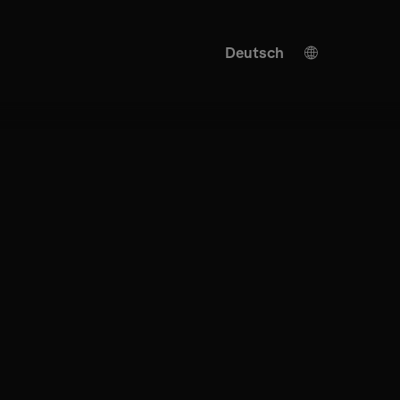
Deutsch
English
KI Übersetzung
Turkish
Spanish
Chinese
Japanese
Ukrainian
Italian
French