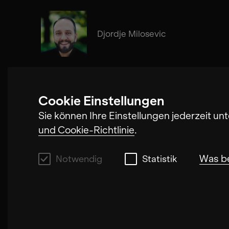
Djordje Milosevic
Cookie Einstellungen
Nikola Buljančević
Sie können Ihre Einstellungen jederzeit un
und Cookie-Richtlinie
.
Was b
Notwendig
Statistik
Notwendig
Mit diesen Cookies können wir durch Tracke