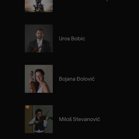
Uros Bobic
Bojana Đolović
Miloš Stevanović