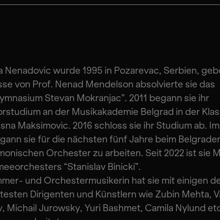
a Nenadovic wurde 1995 in Pozarevac, Serbien, gebo
sse von Prof. Nenad Mendelson absolvierte sie das
mnasium Stevan Mokranjac”. 2011 begann sie ihr
rstudium an der Musikakademie Belgrad in der Kla
asna Maksimovic. 2016 schloss sie ihr Studium ab. I
gann sie für die nächsten fünf Jahre beim Belgrade
monischen Orchester zu arbeiten. Seit 2022 ist sie M
eeorchesters “Stanislav Binicki”.
mer- und Orchestermusikerin hat sie mit einigen d
esten Dirigenten und Künstlern wie Zubin Mehta, V
, Michail Jurowsky, Yuri Bashmet, Camila Nylund et