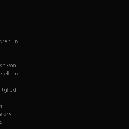
ren. In
sse von
m selben
r
itglied
er
alery
c.