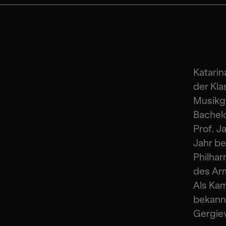
Katarin
der Kla
Musikgy
Bachelo
Prof. J
Jahr be
Philhar
des Arm
Als Kam
bekannt
Gergiev