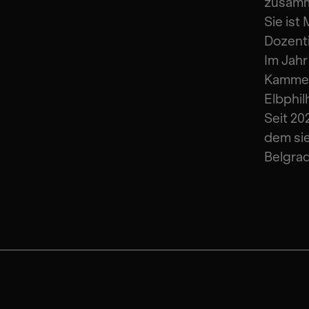
zusamm
Sie ist
Dozenti
Im Jahr
Kammero
Elbphil
Seit 20
dem sie
Belgrad