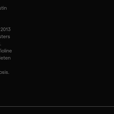
tin
 2013
sters
.
ioline
deten
osis.