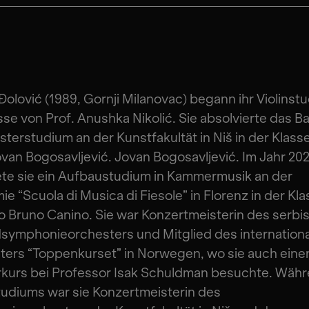
Đolović (1989, Gornji Milanovac) begann ihr Violinst
sse von Prof. Anushka Nikolić. Sie absolvierte das B
terstudium an der Kunstfakultät in Niš in der Klass
ovan Bogosavljević. Jovan Bogosavljević. Im Jahr 20
te sie ein Aufbaustudium in Kammermusik an der
e “Scuola di Musica di Fiesole” in Florenz in der Kl
 Bruno Canino. Sie war Konzertmeisterin des serbi
symphonieorchesters und Mitglied des internation
ers “Toppenkurset” in Norwegen, wo sie auch eine
rkurs bei Professor Isak Schuldman besuchte. Wäh
tudiums war sie Konzertmeisterin des