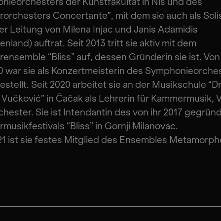
ieorchesters der Kunstfakultät in Niš und des
rchesters Concertante”, mit dem sie auch als Solis
er Leitung von Milena Injac und Janis Adamidis
nland) auftrat. Seit 2013 tritt sie aktiv mit dem
nsemble “Bliss” auf, dessen Gründerin sie ist. Von
0 war sie als Konzertmeisterin des Symphonieorche
estellt. Seit 2020 arbeitet sie an der Musikschule “Dr
v Vučković” in Čačak als Lehrerin für Kammermusik, V
hester. Sie ist Intendantin des von ihr 2017 gegrün
usikfestivals “Bliss” in Gornji Milanovac.
21 ist sie festes Mitglied des Ensembles Metamorph