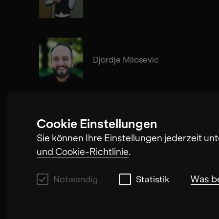
Djordje Milosevic
Cookie Einstellungen
Nikola Buljančević
Sie können Ihre Einstellungen jederzeit un
und Cookie-Richtlinie
.
Was b
Notwendig
Statistik