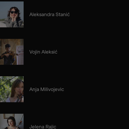
Aleksandra Stanić
Vojin Aleksić
Anja Milivojevic
Jelena Rajic