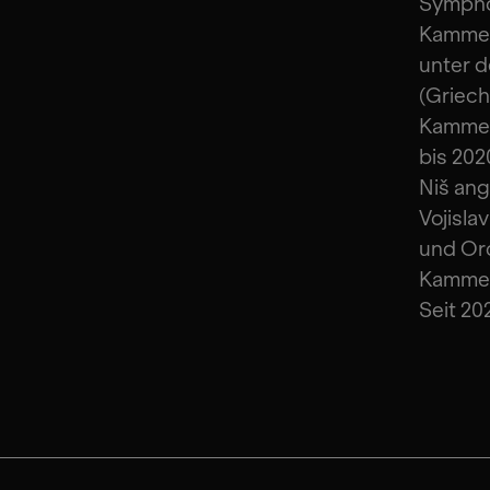
Symphon
Kammero
unter d
(Grieche
Kammere
bis 202
Niš ang
Vojisla
und Orc
Kammerm
Seit 20