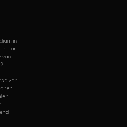
udium in
achelor-
e von
22
asse von
schen
alen
n
rend