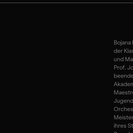
Bojana 
der Kla
und Mas
Prof. J
beende
Akademi
Maestro
Jugend
Orchest
Meiste
ihres S