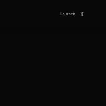
Deutsch
English
KI Übersetzung
Turkish
Spanish
Chinese
Japanese
Ukrainian
Italian
French