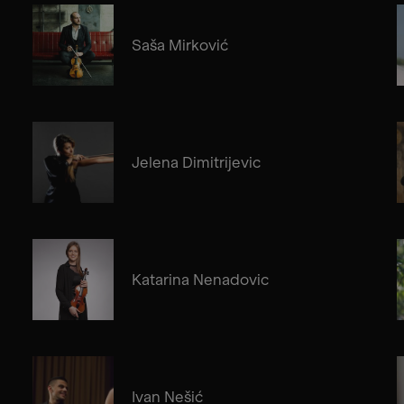
Saša Mirković
Jelena Dimitrijevic
Katarina Nenadovic
Ivan Nešić