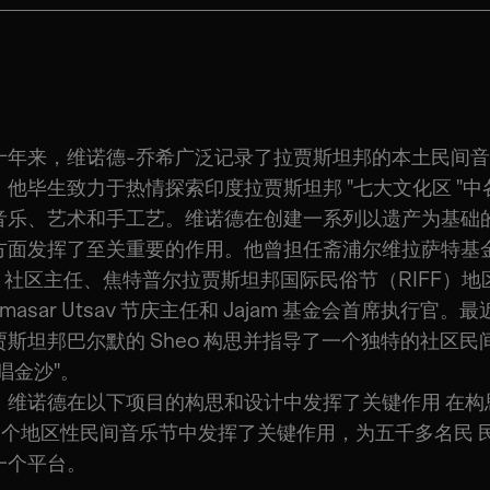
十年来，维诺德-乔希广泛记录了拉贾斯坦邦的本土民间
。他毕生致力于热情探索印度拉贾斯坦邦 "七大文化区 "中
音乐、艺术和手工艺。维诺德在创建一系列以遗产为基础
方面发挥了至关重要的作用。他曾担任斋浦尔维拉萨特基
F）社区主任、焦特普尔拉贾斯坦邦国际民俗节（RIFF）地
masar Utsav 节庆主任和 Jajam 基金会首席执行官。
贾斯坦邦巴尔默的 Sheo 构思并指导了一个独特的社区民
歌唱金沙"。
，维诺德在以下项目的构思和设计中发挥了关键作用
在构
0 多个地区性民间音乐节中发挥了关键作用，为五千多名民
一个平台。