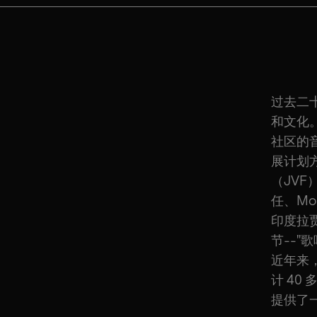
过去二
和文化
社区的
展计划
（JV
任、Mo
印度拉
节--"
近年来
计 4
提供了