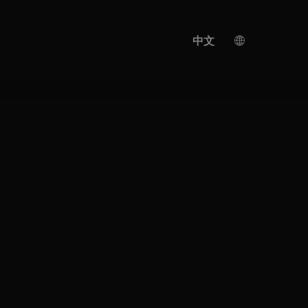
中文
德国
英语
人工智能翻译
土耳其语
西班牙语
日语
乌克兰
意大利语
法语