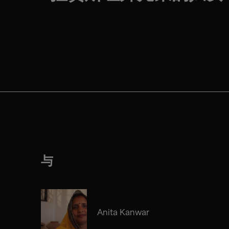
与
Anita Kanwar