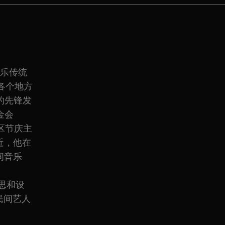
音乐传统
各个地方
的先锋发
金会
区节庆主
最近，他在
间音乐
思和设
民间艺人