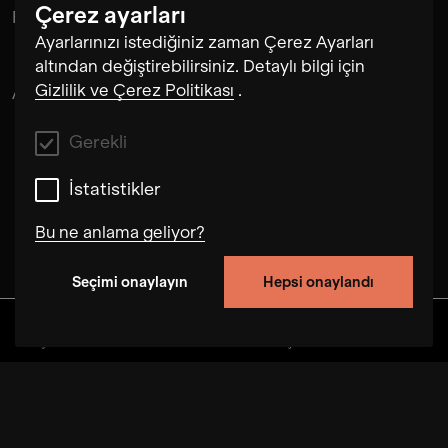
Çerez ayarları
Flora
Ayarlarınızı istediğiniz zaman Çerez Ayarları
altından değiştirebilirsiniz. Detaylı bilgi için
Gizlilik ve Çerez Politikası
.
Alex Musatov
Gerekli
İstatistikler
Bu ne anlama geliyor?
Seçimi onaylayın
Hepsi onaylandı
Gerekli
Bu çerezler, bu web sitesindeki kullanıcı
Keşfedin
Albümler
Sanatçılar
Videolar
davranışlarını izleyerek sitenin işlevselliğini
geliştirmemizi sağlar. Bazı durumlarda, çerezler
isteğinizi işleme koyma hızımızı artırır. Ayrıca,
seçtiğiniz ayarlar sitemizde saklanabilir. Bu