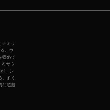
カデミッ
ある。ウ
を収めて
するサウ
声が、シ
る。多く
的な超越