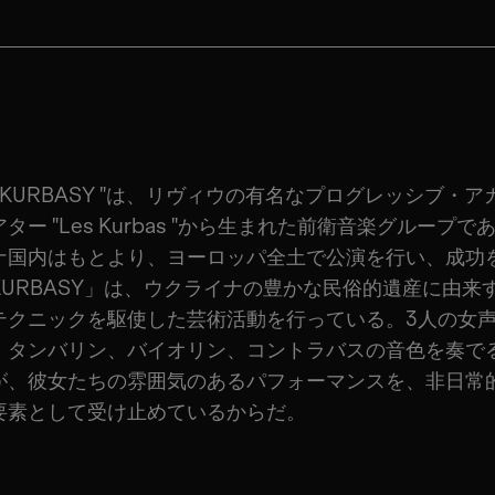
"KURBASY "は、リヴィウの有名なプログレッシブ・ア
ター "Les Kurbas "から生まれた前衛音楽グループで
ナ国内はもとより、ヨーロッパ全土で公演を行い、成功
KURBASY」は、ウクライナの豊かな民俗的遺産に由来
テクニックを駆使した芸術活動を行っている。3人の女
、タンバリン、バイオリン、コントラバスの音色を奏で
が、彼女たちの雰囲気のあるパフォーマンスを、非日常
要素として受け止めているからだ。