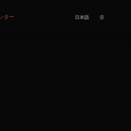
レター
日本語
ドイツ語
中国語
英語
AI翻訳
トルコ語
スペイン語
イタリア語
ウクライナ語
フランス語