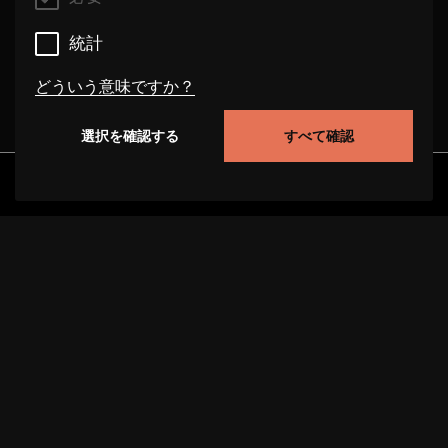
統計
どういう意味ですか？
選択を確認する
すべて確認
必要
これらのクッキーは、このウェブサイト上でのユー
発見
アルバム
アーティスト
ビデオ
ザーの行動を追跡することにより、サイトの機能性
を向上させることができます。場合によっては、ク
ッキーはお客様のリクエストを処理する速度を向上
させます。また、お客様が選択した設定が当サイト
に保存される場合があります。これらのクッキーを
無効にすると、選択された推奨事項が正しく表示さ
れず、ページの読み込みが遅くなることがありま
プロジェクトについて
サポート
データ保護
す。場合によっては、クッキーはお客様のリクエス
トを処理する速度を向上させます。
インプリント