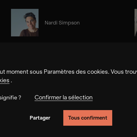
Nardi Simpson
Gerard Brophy
ut moment sous Paramètres des cookies. Vous trouv
kies
.
Confirmer la sélection
ignifie ?
Partager
Tous confirment
fonctionnalité du site en suivant le comportement de