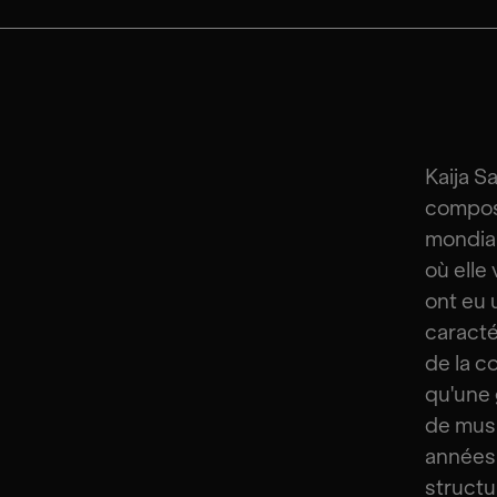
Kaija S
composi
mondial
où elle
ont eu 
caracté
de la c
qu'une 
de musi
années 
structu