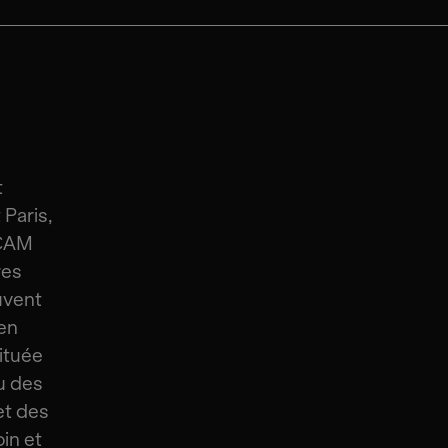
t
 Paris,
RCAM
res
uvent
ien
ituée
eu des
et des
in et