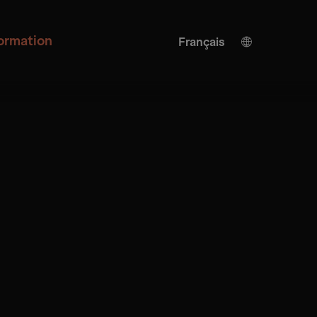
formation
Français
Allemand
Turkish
Espagnol
Anglais
Traduction de l'IA
Italienne
Ukrainien
Japonais
Chinois