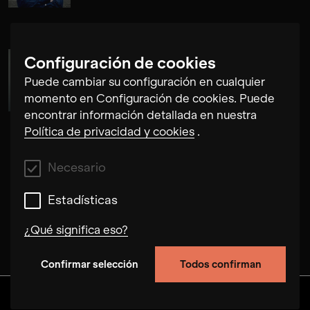
Configuración de cookies
Susanne Fröhlich
Puede cambiar su configuración en cualquier
momento en Configuración de cookies. Puede
encontrar información detallada en nuestra
Política de privacidad y cookies
.
Necesario
Estadísticas
¿Qué significa eso?
Confirmar selección
Todos confirman
Necesario
Estas cookies nos permiten mejorar la
Descubra
Álbumes
Artistas
Vídeos