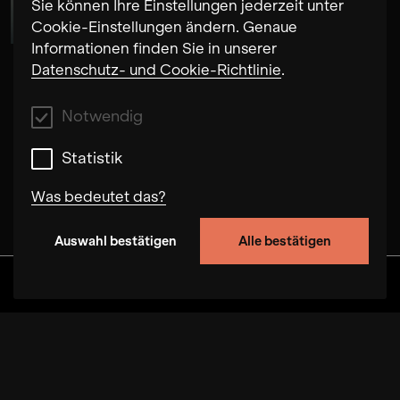
Susanne Fröhlich
Sie können Ihre Einstellungen jederzeit unter
Cookie-Einstellungen ändern. Genaue
Informationen finden Sie in unserer
Datenschutz- und Cookie-Richtlinie
.
Notwendig
Statistik
Was bedeutet das?
Auswahl bestätigen
Alle bestätigen
Notwendig
Mit diesen Cookies können wir durch Tracken
Discover
Alben
Artists
Videos
von Nutzerverhalten auf dieser Website die
Funktionalität der Seite verbessern. In einigen
Fällen wird durch die Cookies die
Geschwindigkeit erhöht, mit der wir deine
Anfrage bearbeiten können. Außerdem können