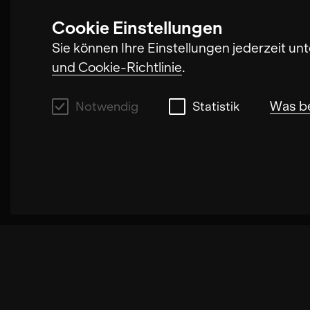
Cookie Einstellungen
Sie können Ihre Einstellungen jederzeit un
und Cookie-Richtlinie
.
Was b
Notwendig
Statistik
Notwendig
Mit diesen Cookies können wir durch Tracke
Fällen wird durch die Cookies die Geschwi
ausgewählten Einstellungen auf unserer S
Empfehlungen und einem langsamen Seitenau
wir deine Anfrage bearbeiten können.