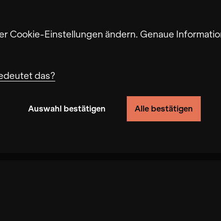
ter Cookie-Einstellungen ändern. Genaue Informatio
edeutet das?
Auswahl bestätigen
Alle bestätigen
n von Nutzerverhalten auf dieser Website die Funkti
ndigkeit erhöht, mit der wir deine Anfrage bearbe
eite gespeichert werden. Das Deaktivieren dieser C
fbau führen. In einigen Fällen wird durch die Coo