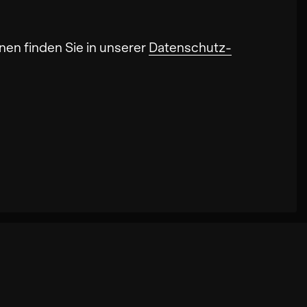
nen finden Sie in unserer
Datenschutz-
onalität der Seite verbessern. In einigen
iten können. Außerdem können deine
ookies kann zu schlecht ausgewählten
kies die Geschwindigkeit erhöht, mit der