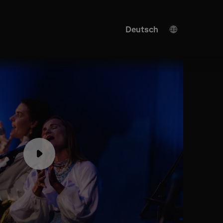
Deutsch
English
KI Übersetzung
Turkish
Spanish
Japanese
Ukrainian
Italian
French
Chinese