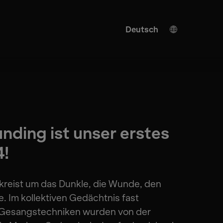
Deutsch
English
KI Übersetzung
Turkish
Spanish
Japanese
nding ist unser erstes
Ukrainian
4!
Italian
French
kreist um das Dunkle, die Wunde, den
Chinese
. Im kollektiven Gedächtnis fast
 Gesangstechniken wurden von der