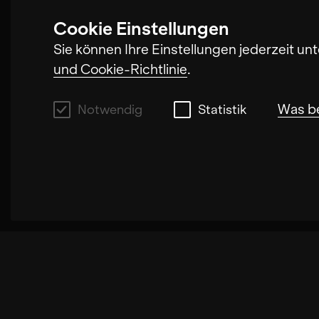
Cookie Einstellungen
Sie können Ihre Einstellungen jederzeit un
und Cookie-Richtlinie
.
Was b
Notwendig
Statistik
Notwendig
Mit diesen Cookies können wir durch Tracke
Fällen wird durch die Cookies die Geschwi
ausgewählten Einstellungen auf unserer S
Empfehlungen und einem langsamen Seitenau
wir deine Anfrage bearbeiten können.