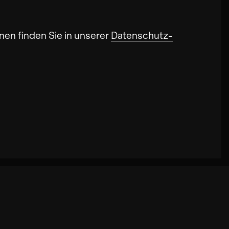
nen finden Sie in unserer
Datenschutz-
onalität der Seite verbessern. In einigen
iten können. Außerdem können deine
ookies kann zu schlecht ausgewählten
kies die Geschwindigkeit erhöht, mit der