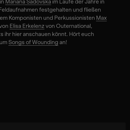
in
Mariana Sadovska
im Laufe der Jahre in
 Feldaufnahmen festgehalten und fließen
t dem Komponisten und Perkussionisten
Max
 von
Elisa Erkelenz
von Outernational,
ts ihr hier anschauen könnt. Hört euch
bum
Songs of Wounding
an!