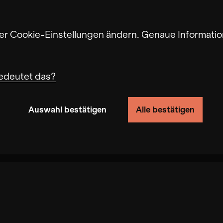
ter Cookie-Einstellungen ändern. Genaue Informatio
edeutet das?
Auswahl bestätigen
Alle bestätigen
n von Nutzerverhalten auf dieser Website die Funkti
ndigkeit erhöht, mit der wir deine Anfrage bearbe
eite gespeichert werden. Das Deaktivieren dieser C
fbau führen. In einigen Fällen wird durch die Coo