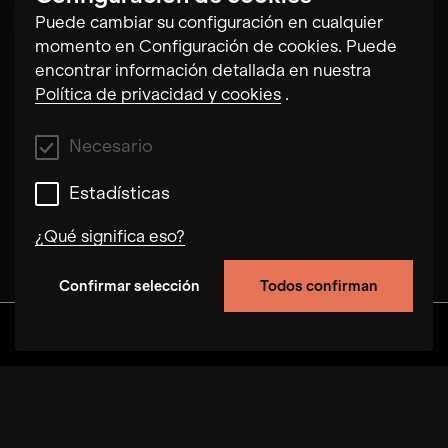
Andreas Arend
Puede cambiar su configuración en cualquier
momento en Configuración de cookies. Puede
encontrar información detallada en nuestra
Política de privacidad y cookies
.
Necesario
Estadísticas
¿Qué significa eso?
Confirmar selección
Todos confirman
Necesario
Estas cookies nos permiten mejorar la
Descubra
Álbumes
Artistas
Vídeos
funcionalidad del sitio mediante el seguimiento
del comportamiento del usuario en este sitio
web. En algunos casos, las cookies aumentan la
velocidad con la que podemos procesar su