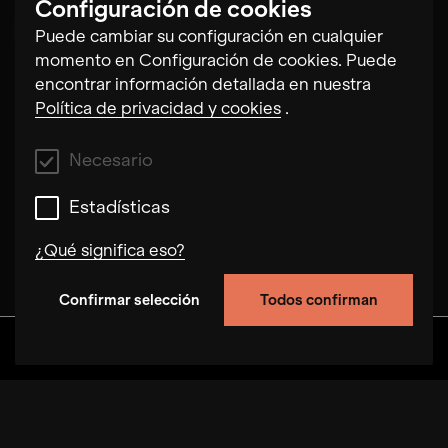
Configuración de cookies
Andreas Arend
Puede cambiar su configuración en cualquier
momento en Configuración de cookies. Puede
encontrar información detallada en nuestra
Política de privacidad y cookies
.
Necesario
Estadísticas
¿Qué significa eso?
Confirmar selección
Todos confirman
Necesario
Estas cookies nos permiten mejorar la
Descubra
Álbumes
Artistas
Vídeos
funcionalidad del sitio mediante el seguimiento
del comportamiento del usuario en este sitio
web. En algunos casos, las cookies aumentan la
velocidad con la que podemos procesar su