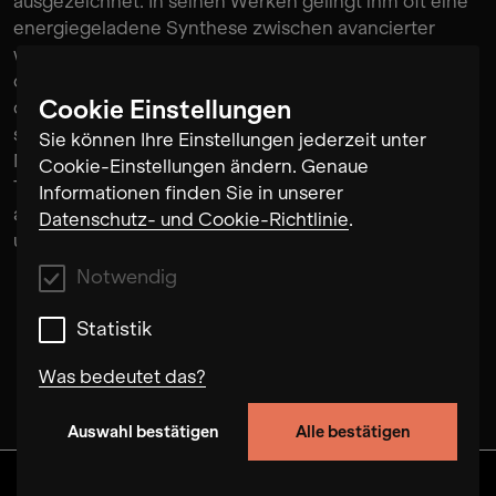
ausgezeichnet. In seinen Werken gelingt ihm oft eine
energiegeladene Synthese zwischen avancierter
westlicher und traditioneller türkischer Musik, die über
oberflächliche Reize hinausgeht. Er ist Mitbegründer
Cookie Einstellungen
des interkulturellen Ensembles Cornocopia und leitet
seit 2004 die internationale Musikschule ta
Sie können Ihre Einstellungen jederzeit unter
Musikatelier in Berlin-Kreuzberg. Ende 2012 wurde
Cookie-Einstellungen ändern. Genaue
Taner Akyols Kinderoper “Ali Baba und die 40 Räuber”
Informationen finden Sie in unserer
an der Komischen Oper Berlin mit großem Erfolg
Datenschutz- und Cookie-Richtlinie
.
uraufgeführt.
Notwendig
Statistik
Was bedeutet das?
Auswahl bestätigen
Alle bestätigen
Notwendig
Mit diesen Cookies können wir durch Tracken