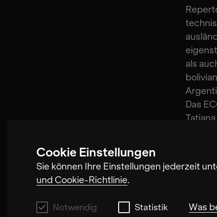
Reperto
technis
auslän
eigenst
als auc
bolivia
Argenti
Das EC
Tatian
Andrea
María 
Cookie Einstellungen
Ariel L
Sie können Ihre Einstellungen jederzeit un
Alvaro 
und Cookie-Richtlinie
.
Romina
Was b
Notwendig
Statistik