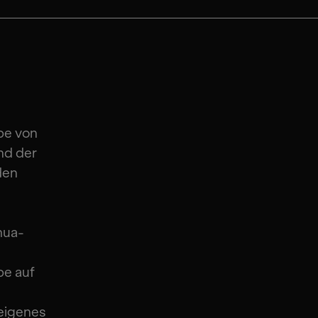
pe von
nd der
den
hua-
pe auf
eigenes