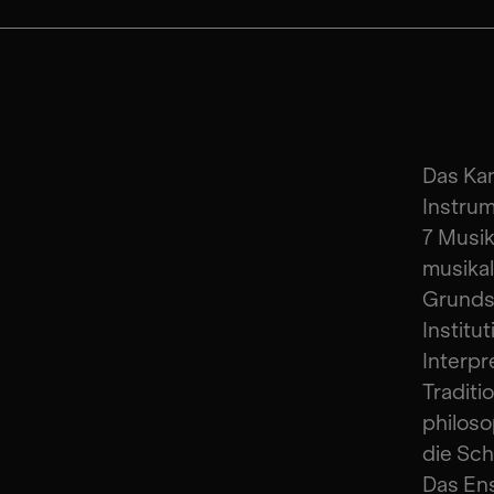
Das Ka
Instrum
7 Musik
musikal
Grunds
Institu
Interpr
Traditi
philoso
die Sch
Das En