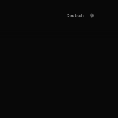
Deutsch
Chinese
French
Spanish
English
KI Übersetzung
Turkish
Italian
Japanese
Ukrainian