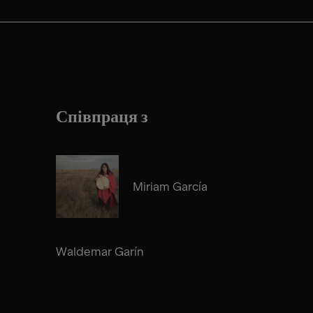
Співпраця з
Miriam García
Waldemar Garín