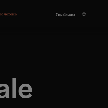
бюлетень
Українська
Німецька
Англійська мова
Переклад зі штучним інтелектом
Турецька
Іспанська
Китайська
Українська мова
ale
Італійська
Французька