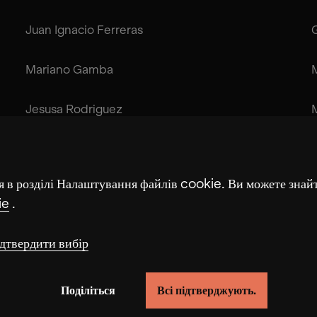
Juan Ignacio Ferreras
Mariano Gamba
Jesusa Rodriguez
Fabián “Suizo” Sayans
я в розділі Налаштування файлів cookie. Ви можете знай
ie
.
дтвердити вибір
Поділіться
Всі підтверджують.