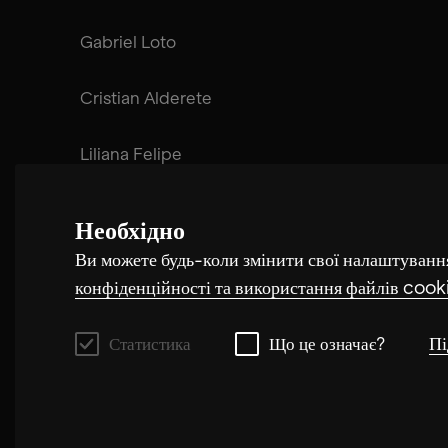
Gabriel Loto
Cristian Alderete
Liliana Felipe
Lautaro Merzari
Необхідно
Ви можете будь-коли змінити свої налаштуванн
Rubén Pérez Bugallo
конфіденційності та використання файлів cook
Пі
Статистика
Що це означає?
Статистика