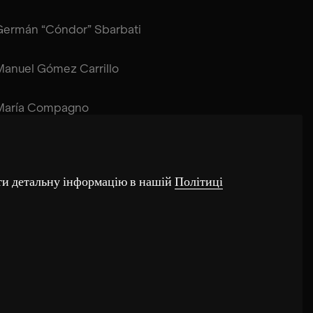
Germán “Cóndor” Sbarbati
Manuel Gómez Carrillo
María Compagno
Juan Pablo de Mendonça
ти детальну інформацію в нашій
Політиці