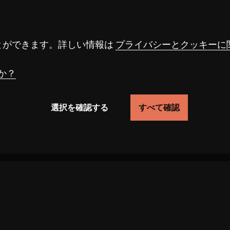
Alma Su Baute
とができます。詳しい情報は
プライバシーとクッキーに
か？
選択を確認する
すべて確認
のユーザーの行動を追跡することにより、サイトの機能
る速度を向上させます。また、お客様が選択した設定が
事項が正しく表示されず、ページの読み込みが遅くなる
せます。