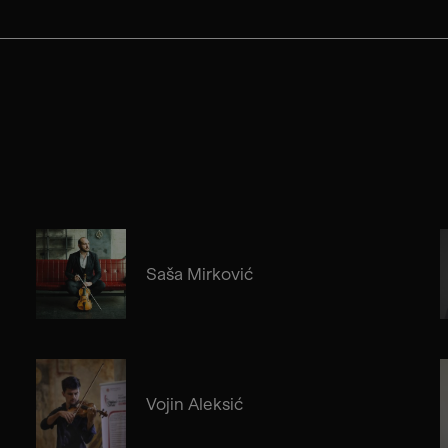
Saša Mirković
Vojin Aleksić