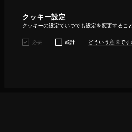
Nikola Buljančević
クッキー設定
クッキーの設定でいつでも設定を変更するこ
どういう意味です
必要
統計
必要
これらのクッキーは、このウェブサイト上で
は、クッキーはお客様のリクエストを処理す
のクッキーを無効にすると、選択された推奨
お客様のリクエストを処理する速度を向上さ
統計