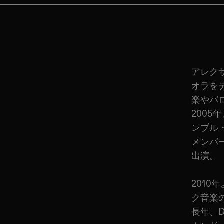
アレク
オラを
楽やバ
200
ンブル
メンバ
出演。
201
ク音楽
長年、