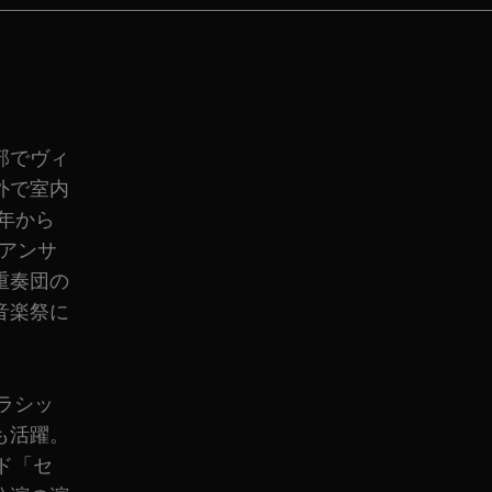
部でヴィ
外で室内
年から
・アンサ
重奏団の
音楽祭に
ラシッ
も活躍。
ド「セ