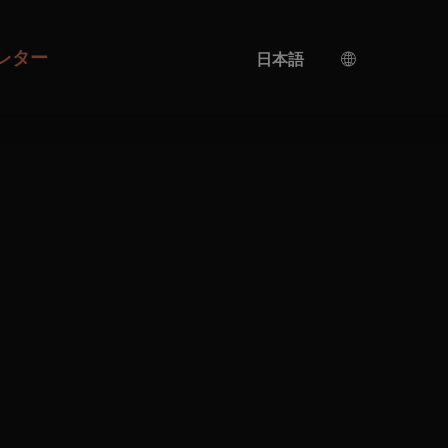
レター
日本語
ドイツ語
英語
AI翻訳
トルコ語
スペイン語
中国語
ウクライナ語
イタリア語
フランス語