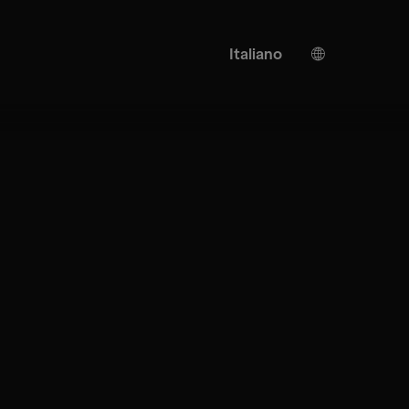
Italiano
Tedesco
Inglese
Traduzione AI
Turco
Spagnolo
Cinese
Giapponese
Ucraino
Francese