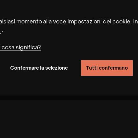
alsiasi momento alla voce Impostazioni dei cookie. In
e
.
 cosa significa?
Confermare la selezione
Tutti confermano
 funzionalità del sito monitorando il comportamento de
e delle richieste. Inoltre, le impostazioni selezion
ti cookie può comportare una scarsa selezione delle 
ano la velocità di elaborazione delle richieste.