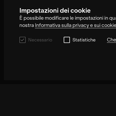
Impostazioni dei cookie
È possibile modificare le impostazioni in qu
nostra
Informativa sulla privacy e sui cooki
Che
Necessario
Statistiche
Necessario
Questi cookie ci permettono di migliorare la
cookie aumentano la velocità di elaborazion
sul nostro sito. La disattivazione di ques
delle pagine. In alcuni casi, i cookie aument
Statistiche