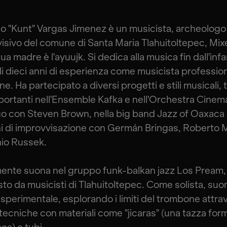
 "Kunt" Vargas Jimenez è un musicista, archeologo
 visivo del comune di Santa Maria Tlahuitoltepec, Mix
ua madre è l'ayuujk. Si dedica alla musica fin dall'infa
di dieci anni di esperienza come musicista profession
. Ha partecipato a diversi progetti e stili musicali, t
mportanti nell'Ensemble Kafka e nell'Orchestra Cinem
 con Steven Brown, nella big band Jazz of Oaxaca 
i di improvvisazione con Germán Bringas, Roberto 
io Russek.
ente suona nel gruppo funk-balkan jazz Los Pream,
o da musicisti di Tlahuitoltepec. Come solista, suo
sperimentale, esplorando i limiti del trombone attra
i tecniche con materiali come "jicaras" (una tazza for