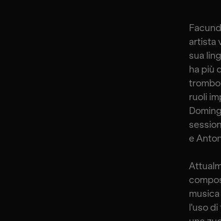
Facundo
artista
sua ling
ha più 
trombone
ruoli i
Domingo
session
e Anton
Attualm
compost
musica 
l'uso d