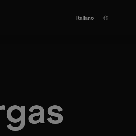
Italiano
Tedesco
Inglese
Traduzione AI
Turco
Spagnolo
Cinese
Giapponese
rgas
Ucraino
Francese