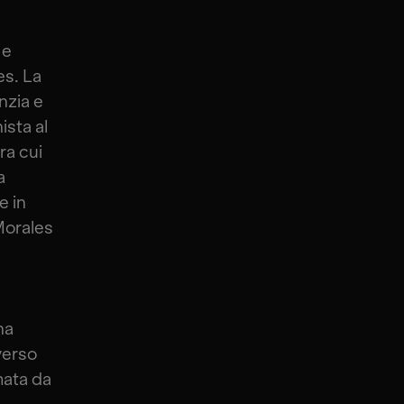
 e
es. La
nzia e
ista al
ra cui
a
e in
Morales
na
verso
mata da