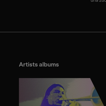
una zuc
Artists albums