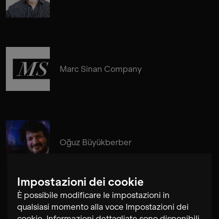
Marc Sinan Company
Oğuz Büyükberber
Impostazioni dei cookie
È possibile modificare le impostazioni in
qualsiasi momento alla voce Impostazioni dei
Daniel Eichholz
cookie. Informazioni dettagliate sono disponibili