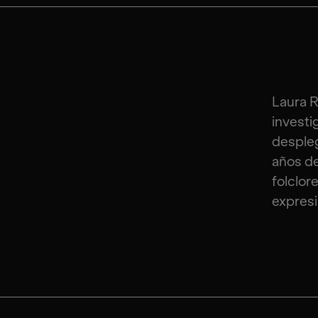
Laura R
investi
despleg
años de
folclor
expresi