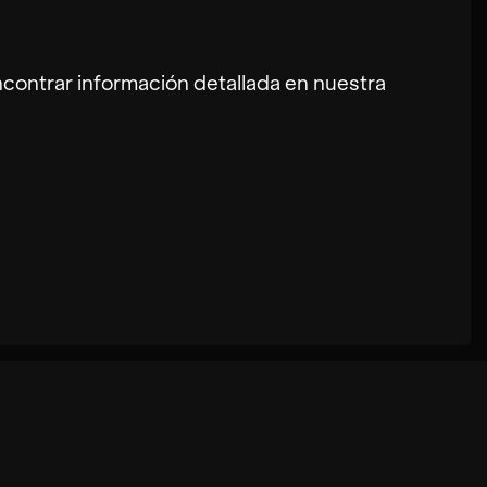
Bo-Sung Kim
ontrar información detallada en nuestra
ortamiento del usuario en este sitio web.
d. Además, sus ajustes seleccionados
ecomendaciones mal seleccionadas y a una
mos procesar su solicitud.