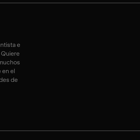
ntista e
. Quiere
e muchos
 en el
ades de