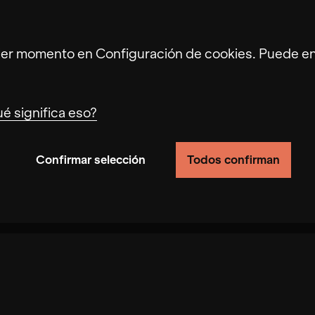
Miguel Buenrostro
ier momento en Configuración de cookies. Puede enc
é significa eso?
Confirmar selección
Todos confirman
ionalidad del sitio mediante el seguimiento del comp
 velocidad con la que podemos procesar su solicitu
esactivación de estas cookies puede dar lugar a r
, las cookies aumentan la velocidad con la que pode