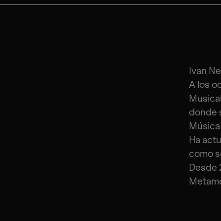
Ivan Ne
A los o
Musical
donde s
Música 
Ha actu
como so
Desde 
Metamo