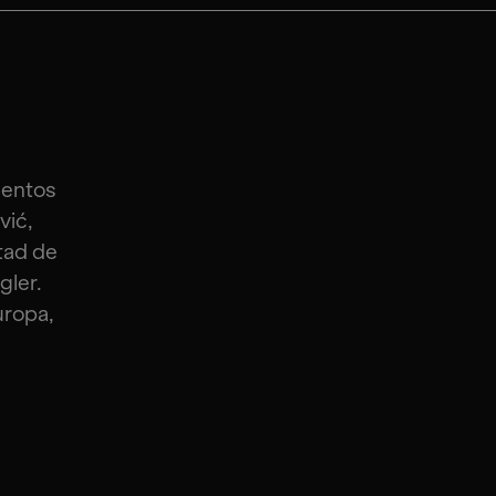
lentos
vić,
tad de
gler.
uropa,