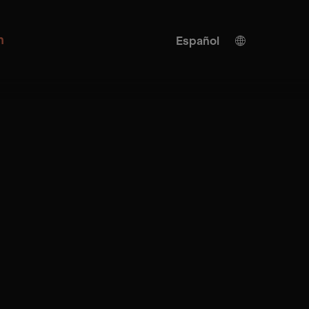
n
Español
Alemán
Inglés
Traducción IA
Turco
Chino
Japonés
Ucraniano
Italiano
Francés