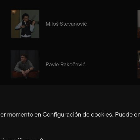
Miloš Stevanović
Pavle Rakočević
Alma Su Baute
ier momento en Configuración de cookies. Puede enc