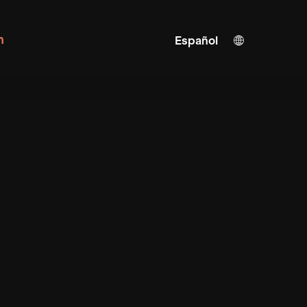
n
Español
Alemán
Inglés
Traducción IA
Turco
Chino
Japonés
Ucraniano
Italiano
Francés