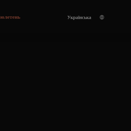
бюлетень
Українська
Німецька
Англійська мова
Переклад зі штучним інтелектом
Турецька
Французька
Іспанська
Італійська
Українська мова
Китайська