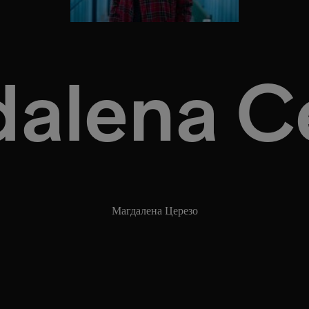
alena C
Магдалена Церезо