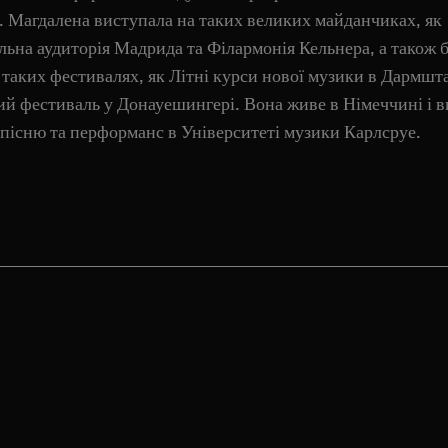
. Магдалена виступала на таких великих майданчиках, як
льна аудиторія Мадрида та Філармонія Кельнера, а також 
 таких фестивалях, як Літні курси нової музики в Дармшта
й фестиваль у Донауешингері. Вона живе в Німеччині і в
 пісню та перформанс в Університеті музики Карлсруе.