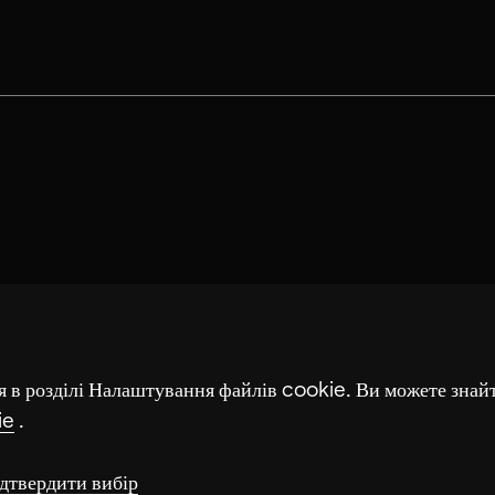
Maria de Alvear
я в розділі Налаштування файлів cookie. Ви можете знай
ie
.
дтвердити вибір