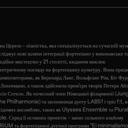
а Церезо - піаністка, яка спеціалізується на сучасній муз
ліджує нові шляхи інтеграції фортепіано у виконавське т
едійне мистецтво у 21 столітті, кидаючи виклик
ентричному погляду на фортепіанну культуру. Вона прац
композиторами, як Бернхард Ланг, Вольфганг Рім, Біт Фур
 Лахенманн, а також здійснила прем'єри творів Петера Аб
ісіо Сотело. Як почесний член Німецької філармонії (Jun
e Philharmonie) та засновниця дуету LAB51 і тріо f:t, 
 відомих ансамблях, таких як Ulysses Ensemble та Plural
e. Серед її останніх проектів - запис сольного альбому
UM та фортепіанної дуетної програми "El minimalismo