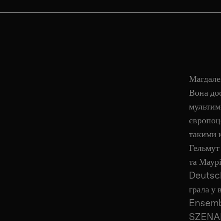
Магдален
Вона дос
мультим
європоц
такими 
Гельмут
та Маур
Deutsch
грала у
Ensembl
SZENARI