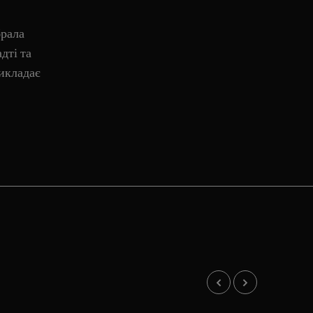
брала
дті та
икладає