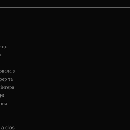
иці.
а
ювала з
рер та
лінгера
ge
вона
 a dos