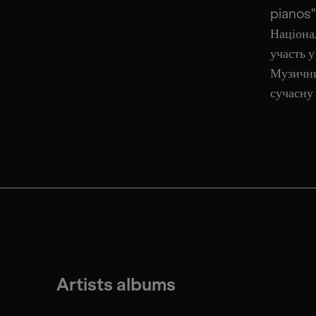
pianos"
Націона
участь у
Музични
сучасну
Artists albums