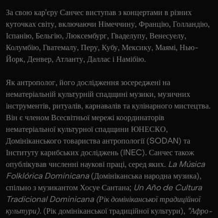
За свою кар'єру Санчес виступав з концертами в різних
куточках світу, включаючи Німеччину, Францію, Голландію,
Іспанію, Бельгію, Люксембург, Гваделупу, Венесуелу,
Колумбію, Гватемалу, Перу, Кубу, Мексику, Маямі, Нью-
Йорк, Денвер, Атланту, Даллас і Намібію.
Як антрополог, його дослідження зосереджені на
нематеріальній культурній спадщині музики, музичних
інструментів, ритуалів, карнавалів та кулінарного мистецтва.
Він є членом Всесвітньої мережі координаторів
нематеріальної культурної спадщини ЮНЕСКО,
Домініканського товариства антропології (SODAN) та
Інституту карибських досліджень (INEC). Санчес також
опублікував численні наукові праці, серед яких.
La Música
Folklórica Dominicana
(Домініканська народна музика),
спільно з музикантом Хосуе Сантана;
Un Año de Cultura
Tradicional Dominicana (Рік домініканської традиційної
культури).
(Рік домініканської традиційної культури),
"Афро-