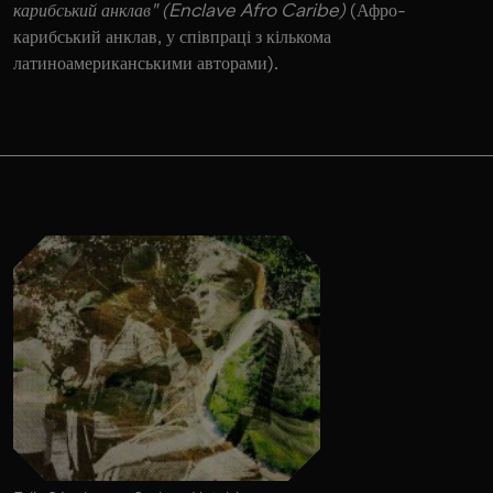
карибський анклав" (Enclave Afro Caribe)
(Афро-
карибський анклав, у співпраці з кількома
латиноамериканськими авторами).