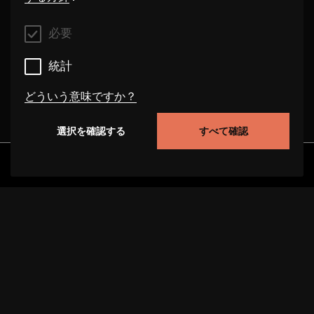
必要
統計
どういう意味ですか？
選択を確認する
すべて確認
必要
これらのクッキーは、このウェブサイト上でのユー
発見
アルバム
アーティスト
ビデオ
ザーの行動を追跡することにより、サイトの機能性
を向上させることができます。場合によっては、ク
ッキーはお客様のリクエストを処理する速度を向上
させます。また、お客様が選択した設定が当サイト
に保存される場合があります。これらのクッキーを
無効にすると、選択された推奨事項が正しく表示さ
れず、ページの読み込みが遅くなることがありま
プロジェクトについて
サポート
データ保護
す。場合によっては、クッキーはお客様のリクエス