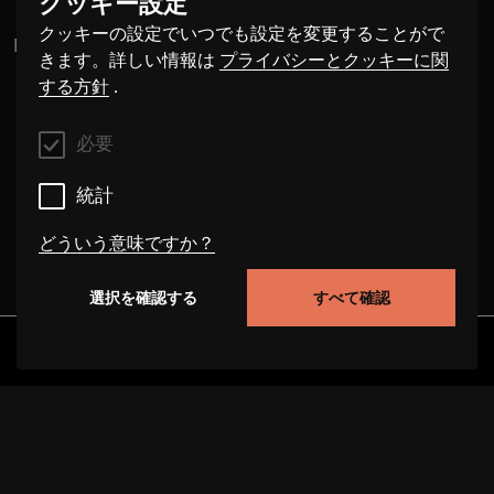
クッキー設定
クッキーの設定でいつでも設定を変更することがで
Flora
きます。詳しい情報は
プライバシーとクッキーに関
する方針
.
必要
統計
どういう意味ですか？
選択を確認する
すべて確認
必要
これらのクッキーは、このウェブサイト上でのユー
発見
アルバム
アーティスト
ビデオ
ザーの行動を追跡することにより、サイトの機能性
を向上させることができます。場合によっては、ク
ッキーはお客様のリクエストを処理する速度を向上
させます。また、お客様が選択した設定が当サイト
に保存される場合があります。これらのクッキーを